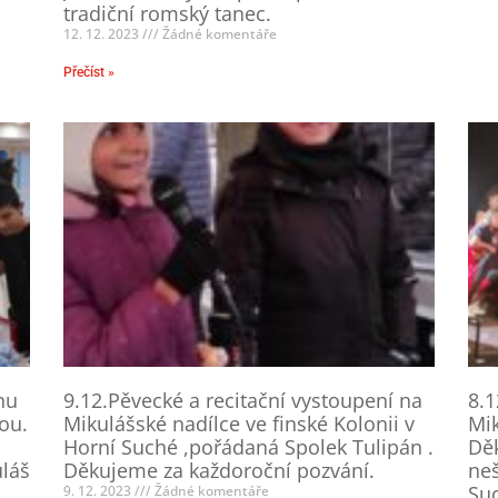
tradiční romský tanec.
12. 12. 2023
Žádné komentáře
Přečíst »
nu
9.12.Pěvecké a recitační vystoupení na
8.1
ou.
Mikulášské nadílce ve finské Kolonii v
Mik
Horní Suché ,pořádaná Spolek Tulipán .
Děk
uláš
Děkujeme za každoroční pozvání.
ne
Su
9. 12. 2023
Žádné komentáře