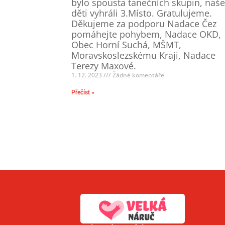
bylo spousta tanečních skupin, naš
děti vyhráli 3.Místo. Gratulujeme.
Děkujeme za podporu Nadace Čez
pomáhejte pohybem, Nadace OKD,
Obec Horní Suchá, MŠMT,
Moravskoslezskému Kraji, Nadace
Terezy Maxové.
1. 12. 2023
Žádné komentáře
Přečíst »