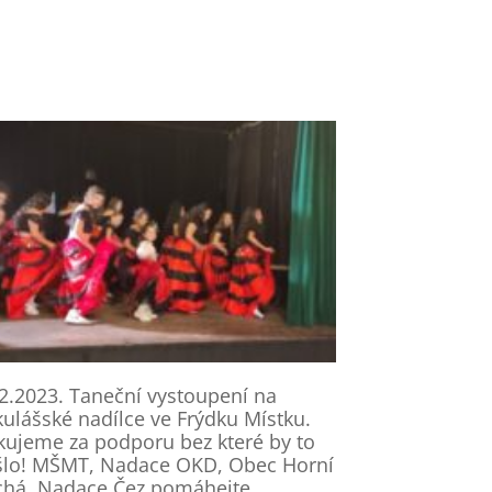
2.2023. Taneční vystoupení na
ulášské nadílce ve Frýdku Místku.
ujeme za podporu bez které by to
šlo! MŠMT, Nadace OKD, Obec Horní
chá, Nadace Čez pomáhejte