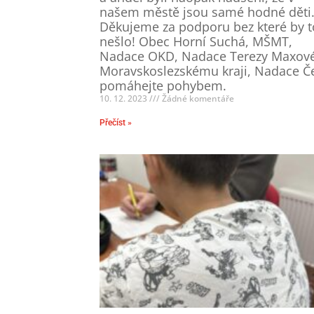
našem městě jsou samé hodné děti
Děkujeme za podporu bez které by t
nešlo! Obec Horní Suchá, MŠMT,
Nadace OKD, Nadace Terezy Maxové
Moravskoslezskému kraji, Nadace Č
pomáhejte pohybem.
10. 12. 2023
Žádné komentáře
Přečíst »