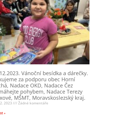
12.2023. Vánoční besídka a dárečky.
kujeme za podporu obec Horní
chá, Nadace OKD, Nadace Čez
máhejte pohybem, Nadace Terezy
ové, MŠMT, Moravskoslezský kraj.
12. 2023
Žádné komentáře
st »