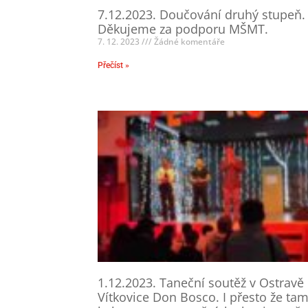
7.12.2023. Doučování druhý stupeň.
Děkujeme za podporu MŠMT.
7. 12. 2023
Žádné komentáře
Přečíst »
1.12.2023. Taneční soutěž v Ostravě
Vítkovice Don Bosco. I přesto že ta