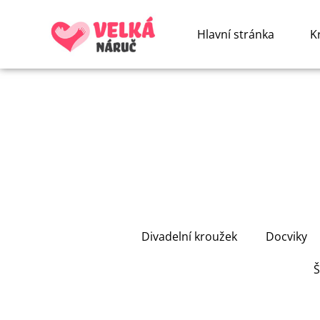
Hlavní stránka
K
Divadelní kroužek
Docviky
Š