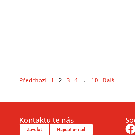
e
Předchozí
1
2
3
4
…
10
Další
Kontaktujte nás
Soc
Zavolat
Napsat e-mail