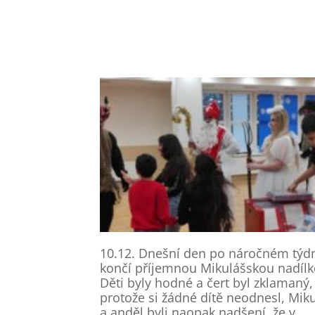
10.12. Dnešní den po náročném týd
končí příjemnou Mikulášskou nadílk
Děti byly hodné a čert byl zklamaný,
protože si žádné dítě neodnesl, Mik
a anděl byli naopak nadšení, že v