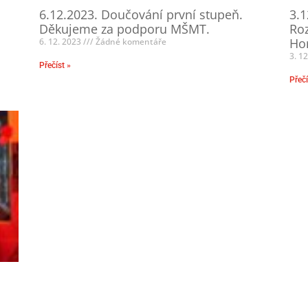
6.12.2023. Doučování první stupeň.
3.1
Děkujeme za podporu MŠMT.
Roz
Hor
6. 12. 2023
Žádné komentáře
3. 1
Přečíst »
Přečí
m