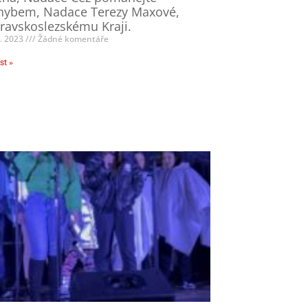
hybem, Nadace Terezy Maxové,
avskoslezskému Kraji.
2. 2023
Žádné komentáře
st »