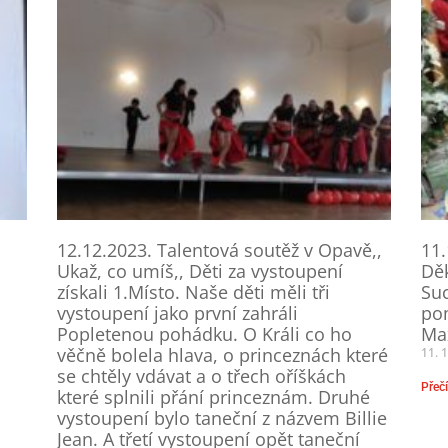
12.12.2023. Talentová soutěž v Opavě,,
11.
Ukaž, co umíš,, Děti za vystoupení
Dě
získali 1.Místo. Naše děti měli tři
Su
vystoupení jako první zahráli
po
Popletenou pohádku. O Králi co ho
Max
věčně bolela hlava, o princeznách které
11. 
se chtěly vdávat a o třech oříškách
Přečí
které splnili přání princeznám. Druhé
vystoupení bylo taneční z názvem Billie
Jean. A třetí vystoupení opět taneční