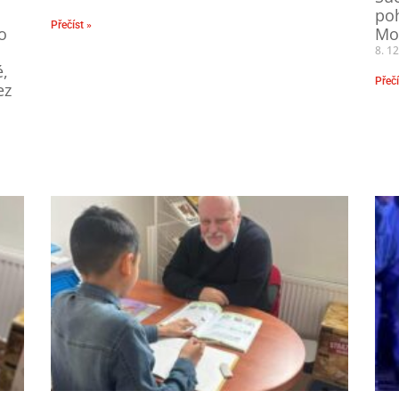
.
po
Přečíst »
o
Mor
8. 1
,
Přečí
ez