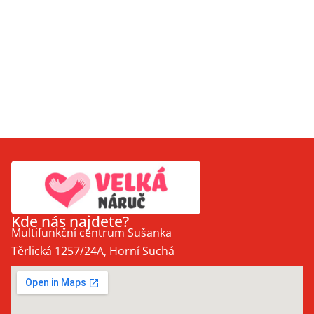
Kde nás najdete?
Multifunkční centrum Sušanka
Těrlická 1257/24A, Horní Suchá