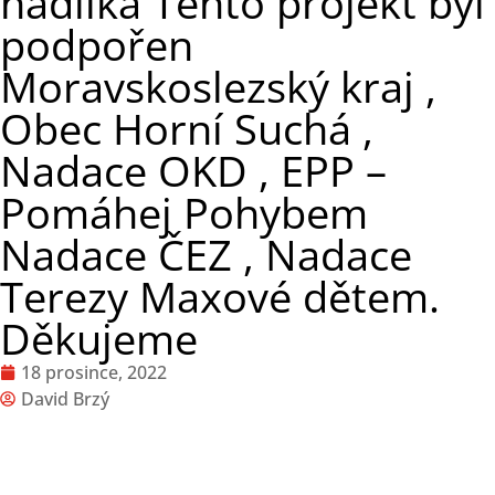
nadílka Tento projekt byl
podpořen
Moravskoslezský kraj ,
Obec Horní Suchá ,
Nadace OKD , EPP –
Pomáhej Pohybem
Nadace ČEZ , Nadace
Terezy Maxové dětem.
Děkujeme
18 prosince, 2022
David Brzý