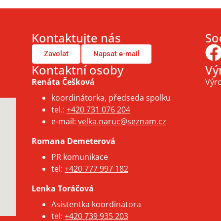
Kontaktujte nás
Soc
Zavolat
Napsat e-mail
Kontaktní osoby
Vý
Renáta Češková
Výro
koordinátorka, předseda spolku
tel.:
+420 731 076 204
e-mail:
velka.naruc@seznam.cz
Romana Demeterová
PR komunikace
tel:
+420 777 997 182
Lenka Toráčová
Asistentka koordinátora
tel:
+420 739 935 203