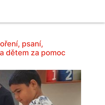
ření, psaní,
 a dětem za pomoc