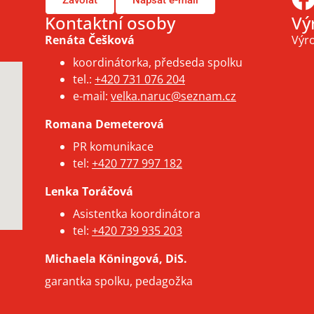
Zavolat
Napsat e-mail
Kontaktní osoby
Vý
Renáta Češková
Výro
koordinátorka, předseda spolku
tel.:
+420 731 076 204
e-mail:
velka.naruc@seznam.cz
Romana Demeterová
PR komunikace
tel:
+420 777 997 182
Lenka Toráčová
Asistentka koordinátora
tel:
+420 739 935 203
Michaela Köningová, DiS.
garantka spolku, pedagožka