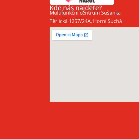
Kde nás najdete?
Multifunkční centrum Sušanka
Těrlická 1257/24A, Horní Suchá