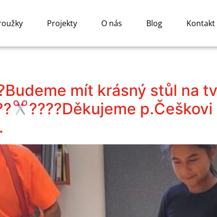
roužky
Projekty
O nás
Blog
Kontakt
Budeme mít krásný stůl na tvo
??
????Děkujeme p.Češkovi
.