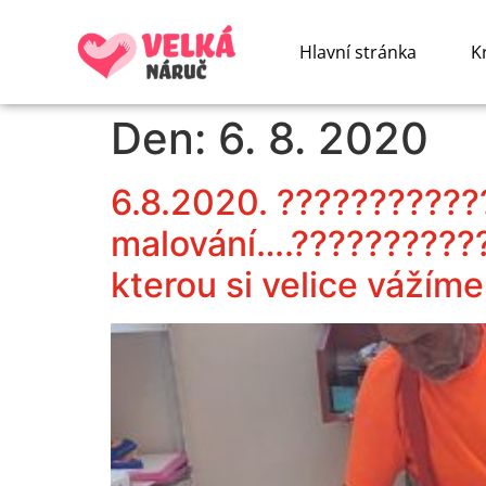
Hlavní stránka
K
Den:
6. 8. 2020
6.8.2020. ????????????
malování….??????????
kterou si velice vážíme