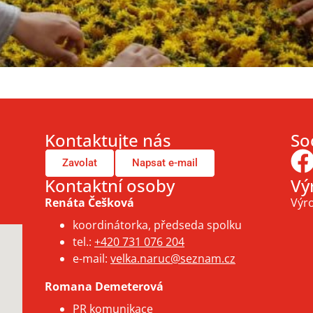
Kontaktujte nás
Soc
Zavolat
Napsat e-mail
Kontaktní osoby
Vý
Renáta Češková
Výro
koordinátorka, předseda spolku
tel.:
+420 731 076 204
e-mail:
velka.naruc@seznam.cz
Romana Demeterová
PR komunikace