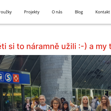
roužky
Projekty
O nás
Blog
Kontakt
i si to náramně užili :-) a my