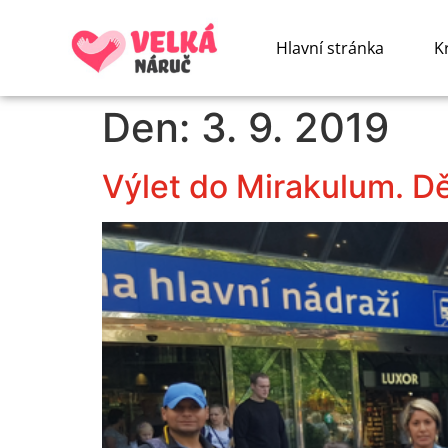
Hlavní stránka
K
Den:
3. 9. 2019
Výlet do Mirakulum. Dět