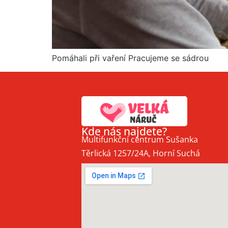
Pomáhali při vaření Pracujeme se sádrou
Kde nás najdete?
Multifunkční centrum Sušanka
Těrlická 1257/24A, Horní Suchá