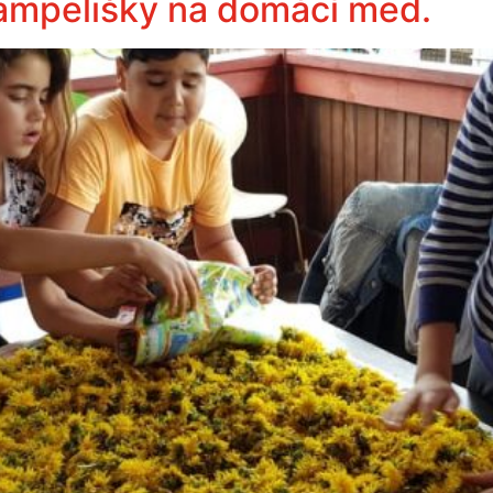
pampelišky na domácí med.